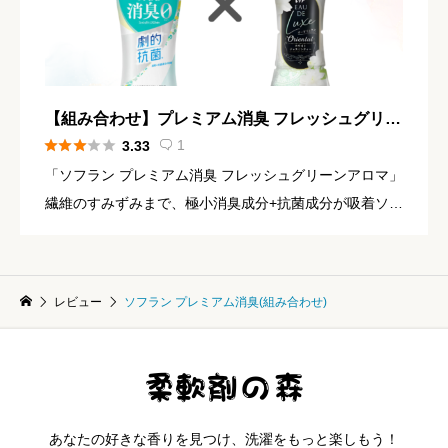
【組み合わせ】プレミアム消臭 フレッシュグリー
ンアロマ × レノア オードリュクス ホワイトジャ





1
3.33

スミンティー
「ソフラン プレミアム消臭 フレッシュグリーンアロマ」
繊維のすみずみまで、極小消臭成分+抗菌成分が吸着ソフ
ラン最高レベルの抗菌力で、生乾きでも菌を生ませず、
ニオわせない汗臭・体臭・生乾き臭・加齢臭・靴下臭も0
へ ジャス […]
レビュー
ソフラン プレミアム消臭(組み合わせ)
あなたの好きな香りを見つけ、洗濯をもっと楽しもう！