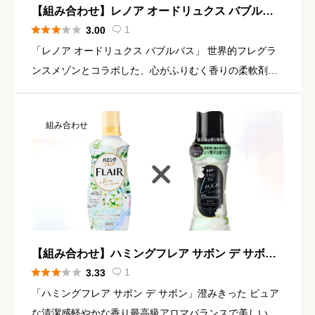
【組み合わせ】レノア オードリュクス バブルバ
ス × オードリュクス ホワイトジャスミンティー





1
3.00

「レノア オードリュクス バブルバス」 世界的フレグラ
ンスメゾンとコラボした、心がふりむく香りの柔軟剤バ
ブルバスの香り清潔感あふれるまるでお風呂上りの香り
TOP：ベルガモット、サボンMID：マグノリア、フィグ
組み合わせ
リーフLAS […]
【組み合わせ】ハミングフレア サボン デ サボン
× レノア オードリュクス ホワイトジャスミンティ





1
3.33

ー
「ハミングフレア サボン デ サボン」澄みきった ピュア
な清潔感軽やかな香り最高級アロマバランスで美しい香