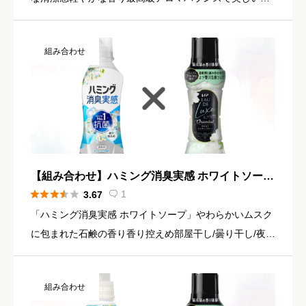
り続く、ダイヤモンドアロマ製法透明感あふれるサボン
にやわらかなムスクやジャスミンを重ねた、清々しい澄
組み合わせ
んだ香りムスク […]
【組み合わせ】ハミング消臭実感 ホワイトソープ
× レノア オードリュクス ホワイトジャスミンティ





1
3.67

ー
「ハミング消臭実感 ホワイトソープ」やわらかいムスク
に包まれた石鹸の香り香り控えめ部屋干し/曇り干し/夜干
しどーんな時も無敵消臭TOP：アルデヒドMID：カーネ
ーション、ジャスミンLAST：ムスク、ウッディ参照：ソ
組み合わせ
フラン […]