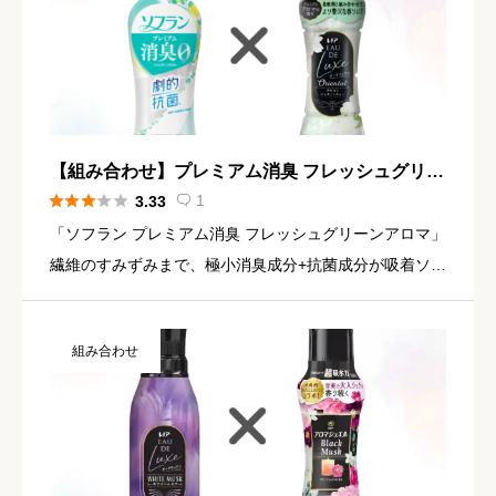
【組み合わせ】プレミアム消臭 フレッシュグリー
ンアロマ × レノア オードリュクス ホワイトジャ





1
3.33

スミンティー
「ソフラン プレミアム消臭 フレッシュグリーンアロマ」
繊維のすみずみまで、極小消臭成分+抗菌成分が吸着ソフ
ラン最高レベルの抗菌力で、生乾きでも菌を生ませず、
ニオわせない汗臭・体臭・生乾き臭・加齢臭・靴下臭も0
組み合わせ
へ ジャス […]