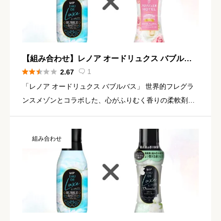
【組み合わせ】レノア オードリュクス バブルバ
ス × アロマジュエル ホワイトフローラル





1
2.67

「レノア オードリュクス バブルバス」 世界的フレグラ
ンスメゾンとコラボした、心がふりむく香りの柔軟剤バ
ブルバスの香り清潔感あふれるまるでお風呂上りの香り
TOP：ベルガモット、サボンMID：マグノリア、フィグ
組み合わせ
リーフLAS […]