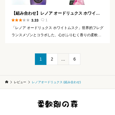
【組み合わせ】レノア オードリュクス ホワイト
ムスク × アロマジュエル ブラックムスク





1
3.33

「レノア オードリュクス ホワイトムスク」世界的フレグ
ランスメゾンとコラボした、心がふりむく香りの柔軟剤
「月明りの約束」夜風がキャンドルの香りを静かに揺ら
す。月明りの下、他愛もない約束の言葉に心が躍る。ホ
ワイトムスクのほ […]
1
2
…
6
レビュー
レノアオードリュクス (組み合わせ)