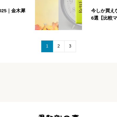
25｜金木犀
今しか買え
6選【比較
1
2
3