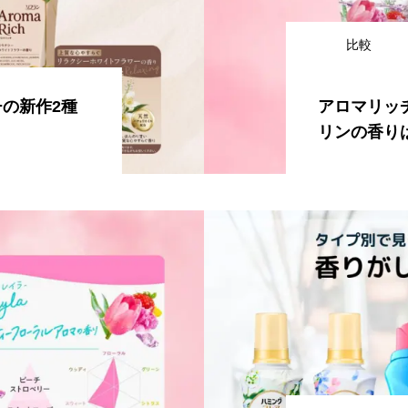
比較
の新作2種
アロマリッ
リンの香り