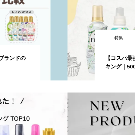
特集
ブランドの
【コスパ最
キング｜50