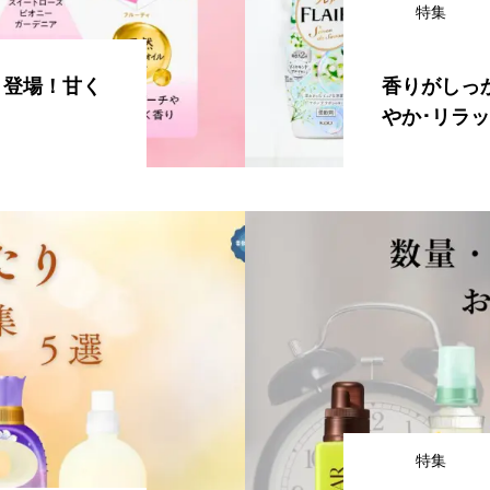
特集
」登場！甘く
香りがしっ
やか･リラ
特集