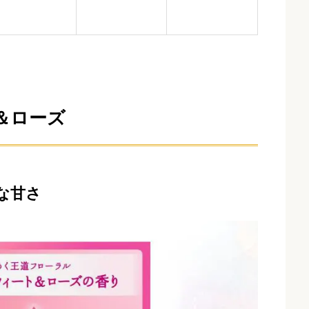
＆ローズ
な
甘
さ