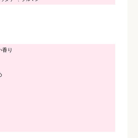
い香り
め