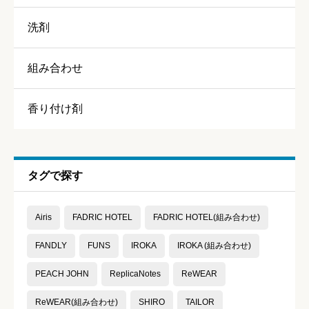
洗剤
香り
必須
組み合わせ





星の数をお選びください
香り付け剤
持続力
必須
タグで探す





星の数をお選びください
Airis
FADRIC HOTEL
FADRIC HOTEL(組み合わせ)
コスパ
必須
FANDLY
FUNS
IROKA
IROKA (組み合わせ)





PEACH JOHN
ReplicaNotes
ReWEAR
星の数をお選びください
ReWEAR(組み合わせ)
SHIRO
TAILOR