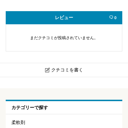
レビュー
0

まだクチコミが投稿されていません。
クチコミを書く

(旧製品)フレアフレグランス サボン デ サボン
ニックネーム
任意
カテゴリーで探す
柔軟剤