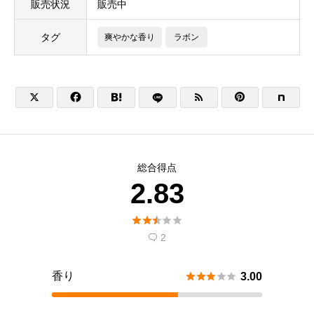
販売状況
販売中
タグ
爽やかな香り
ラボン





総合得点
2.83





2

香り





3.00