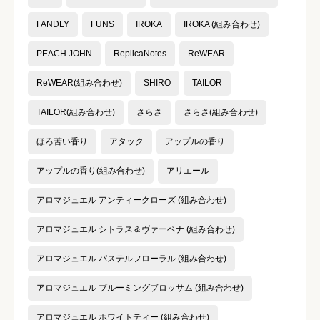
コスパ
必須
FANDLY
FUNS
IROKA
IROKA (組み合わせ)





PEACH JOHN
ReplicaNotes
ReWEAR
星の数をお選びください
ReWEAR(組み合わせ)
SHIRO
TAILOR
TAILOR(組み合わせ)
さらさ
さらさ(組み合わせ)
クチコミのタイトル
必須
ほろ苦い香り
アタック
アップルの香り
アップルの香り(組み合わせ)
アリエール
アロマジュエル アンティークローズ (組み合わせ)
クチコミ内容
必須
アロマジュエル シトラス＆ヴァーベナ (組み合わせ)
アロマジュエル パステルフローラル (組み合わせ)
アロマジュエル ブルーミングブロッサム (組み合わせ)
アロマジュエル ホワイトティー (組み合わせ)