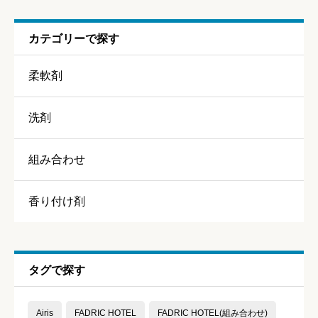
ニックネーム
任意
カテゴリーで探す
柔軟剤
洗剤
香り
必須
組み合わせ





星の数をお選びください
香り付け剤
持続力
必須
タグで探す





星の数をお選びください
Airis
FADRIC HOTEL
FADRIC HOTEL(組み合わせ)