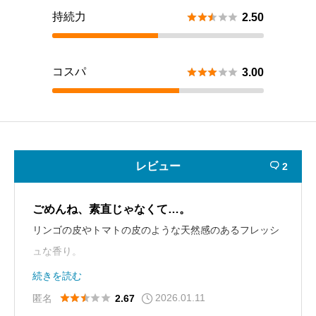
持続力





2.50
コスパ





3.00
レビュー
2

ごめんね、素直じゃなくて…。
リンゴの皮やトマトの皮のような天然感のあるフレッシ
ュな香り。
かわいいパッケージカラーの割に意外とワイルド。
続きを読む
男性にもおすすめ。
2026.01.11





匿名
2.67