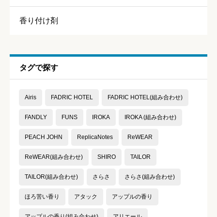





星の数をお選びください
香り付け剤
持続力
必須
タグで探す





星の数をお選びください
Airis
FADRIC HOTEL
FADRIC HOTEL(組み合わせ)
コスパ
必須
FANDLY
FUNS
IROKA
IROKA (組み合わせ)





PEACH JOHN
ReplicaNotes
ReWEAR
星の数をお選びください
ReWEAR(組み合わせ)
SHIRO
TAILOR
TAILOR(組み合わせ)
さらさ
さらさ(組み合わせ)
クチコミのタイトル
必須
ほろ苦い香り
アタック
アップルの香り
アップルの香り(組み合わせ)
アリエール