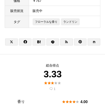
価格
￥767
販売状況
販売中
タグ
フローラルな香り
ランドリン





総合得点
3.33





1

香り





4.00