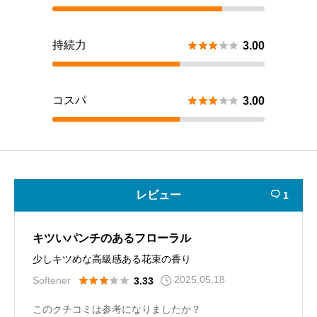
持続力





3.00
コスパ





3.00
レビュー
1

キツいパンチのあるフローラル
少しキツめな高級感ある花束の香り
2025.05.18





Softener
3.33
このクチコミは参考になりましたか？