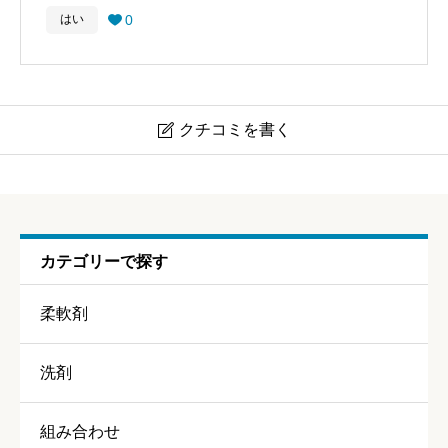
0
はい

クチコミを書く

ランドリン エレガントフローラル
ニックネーム
任意
カテゴリーで探す
柔軟剤
洗剤
香り
必須
組み合わせ