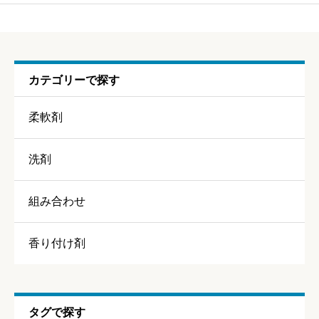
(旧製品)レノア Happiness シャインマスカット
ニックネーム
任意
カテゴリーで探す
柔軟剤
洗剤
香り
必須
組み合わせ





星の数をお選びください
香り付け剤
持続力
必須
タグで探す