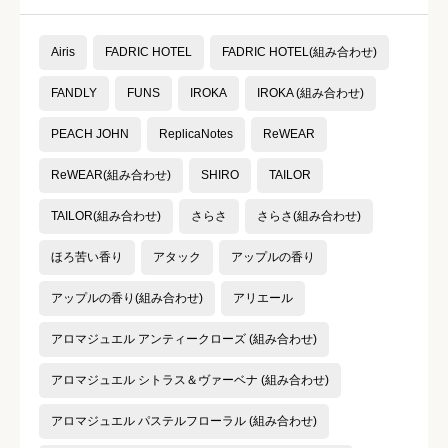





星の数をお選びください
Airis
FADRIC HOTEL
FADRIC HOTEL(組み合わせ)
コスパ
必須
FANDLY
FUNS
IROKA
IROKA (組み合わせ)





PEACH JOHN
ReplicaNotes
ReWEAR
星の数をお選びください
ReWEAR(組み合わせ)
SHIRO
TAILOR
TAILOR(組み合わせ)
さらさ
さらさ(組み合わせ)
クチコミのタイトル
必須
ほろ苦い香り
アタック
アップルの香り
アップルの香り(組み合わせ)
アリエール
アロマジュエル アンティークローズ (組み合わせ)
クチコミ内容
必須
アロマジュエル シトラス＆ヴァーベナ (組み合わせ)
アロマジュエル パステルフローラル (組み合わせ)