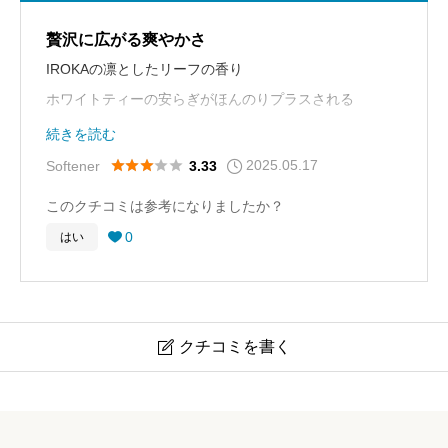
贅沢に広がる爽やかさ
IROKAの凛としたリーフの香り
ホワイトティーの安らぎがほんのりプラスされる
清潔感ある凛としたリーフの奥から香る安らぎの香り
続きを読む
2025.05.17





Softener
3.33
このクチコミは参考になりましたか？
0
はい

クチコミを書く

【組み合わせ】IROKA ハンサムリーフ × レノア アロマ
ジュエル フレグランスメゾン ホワイトティー