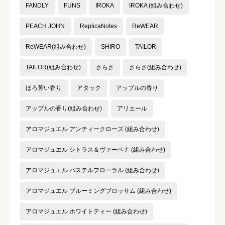
FANDLY
FUNS
IROKA
IROKA (組み合わせ)
コスパ
必須
PEACH JOHN
ReplicaNotes
ReWEAR





星の数をお選びください
ReWEAR(組み合わせ)
SHIRO
TAILOR
TAILOR(組み合わせ)
さらさ
さらさ(組み合わせ)
ほろ苦い香り
アタック
アップルの香り
クチコミのタイトル
必須
アップルの香り(組み合わせ)
アリエール
アロマジュエル アンティークローズ (組み合わせ)
アロマジュエル シトラス＆ヴァーベナ (組み合わせ)
クチコミ内容
必須
アロマジュエル パステルフローラル (組み合わせ)
アロマジュエル ブルーミングブロッサム (組み合わせ)
アロマジュエル ホワイトティー (組み合わせ)