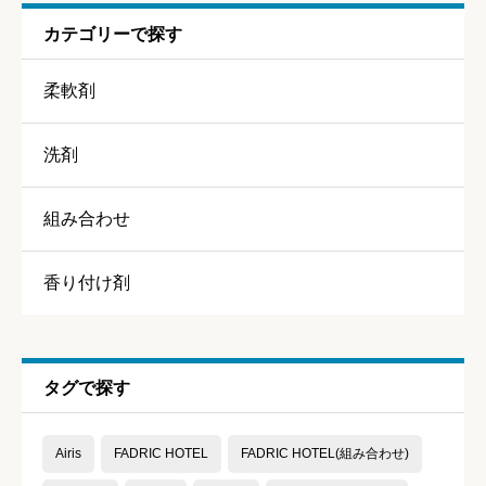
カテゴリーで探す
ニックネーム
任意
柔軟剤
洗剤
組み合わせ
香り
必須
香り付け剤





星の数をお選びください
持続力
必須
タグで探す





星の数をお選びください
Airis
FADRIC HOTEL
FADRIC HOTEL(組み合わせ)