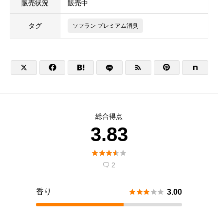
販売状況
販売中
タグ
ソフラン プレミアム消臭





総合得点
3.83





2

香り





3.00