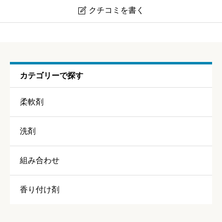
クチコミを書く

ソフラン プレミアム消臭 アロマソープ
ニックネーム
任意
カテゴリーで探す
柔軟剤
洗剤
香り
必須
組み合わせ





星の数をお選びください
香り付け剤
持続力
必須