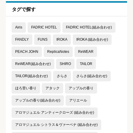
タグで探す





星の数をお選びください
Airis
FADRIC HOTEL
FADRIC HOTEL(組み合わせ)
コスパ
必須
FANDLY
FUNS
IROKA
IROKA (組み合わせ)





PEACH JOHN
ReplicaNotes
ReWEAR
星の数をお選びください
ReWEAR(組み合わせ)
SHIRO
TAILOR
TAILOR(組み合わせ)
さらさ
さらさ(組み合わせ)
クチコミのタイトル
必須
ほろ苦い香り
アタック
アップルの香り
アップルの香り(組み合わせ)
アリエール
アロマジュエル アンティークローズ (組み合わせ)
クチコミ内容
必須
アロマジュエル シトラス＆ヴァーベナ (組み合わせ)