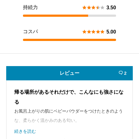
持続力





3.50
コスパ





5.00
レビュー
2

帰る場所があるそれだけで、こんなにも強さにな
る
お風呂上がりの肌にベビーパウダーをつけたときのよう
な、柔らかく温かみのある匂い。
いっとき値段の高い柔軟剤に浮気しても、結局はこれに
続きを読む