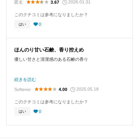
戻ってこれる安心感。
2026.01.31





匿名
3.67
このクチコミは参考になりましたか？
0
はい

ほんのり甘い石鹸、香り控えめ
優しい甘さと清潔感のある石鹸の香り
香りでかき消すのではなく、消臭して香るようなイメー
続きを読む
ジです
2025.05.18





Softener
4.00
このクチコミは参考になりましたか？
0
はい
