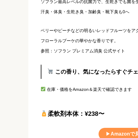
ソフラン最高レベルの抗菌力で、生乾きでも菌を
汗臭・体臭・生乾き臭・加齢臭・靴下臭も0へ
ベリーやピーチなどの明るいレッドフルーツをア
フローラルブーケの華やかな香りです。
参照：ソフラン プレミアム消臭 公式サイト
この香り、気になったらすぐチ
在庫・価格をAmazon＆楽天で確認できます
柔軟剤本体：¥238〜
▶
Amazonで