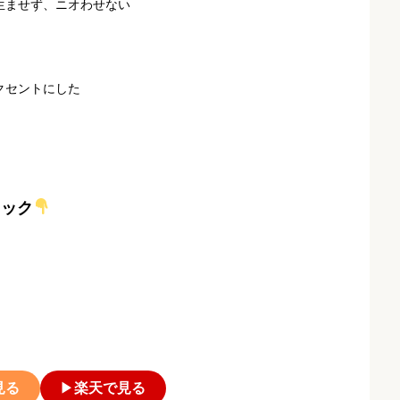
生ませず、ニオわせない
クセントにした
ェック
見る
▶
楽天で見る