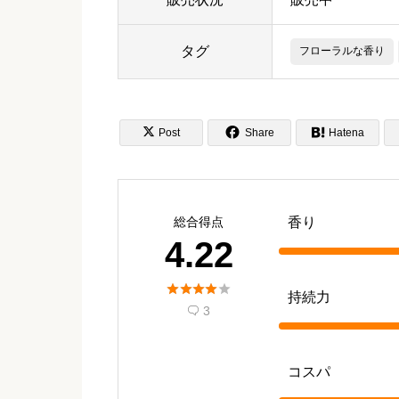
タグ
フローラルな香り


Post
Share

Hatena
総合得点
香り
4.22





持続力
3

コスパ