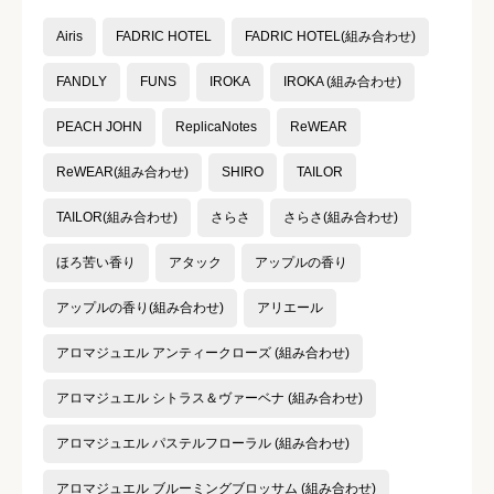





星の数をお選びください
Airis
FADRIC HOTEL
FADRIC HOTEL(組み合わせ)
FANDLY
FUNS
IROKA
IROKA (組み合わせ)
コスパ
必須
PEACH JOHN
ReplicaNotes
ReWEAR





星の数をお選びください
ReWEAR(組み合わせ)
SHIRO
TAILOR
TAILOR(組み合わせ)
さらさ
さらさ(組み合わせ)
ほろ苦い香り
アタック
アップルの香り
クチコミのタイトル
必須
アップルの香り(組み合わせ)
アリエール
アロマジュエル アンティークローズ (組み合わせ)
アロマジュエル シトラス＆ヴァーベナ (組み合わせ)
クチコミ内容
必須
アロマジュエル パステルフローラル (組み合わせ)
アロマジュエル ブルーミングブロッサム (組み合わせ)