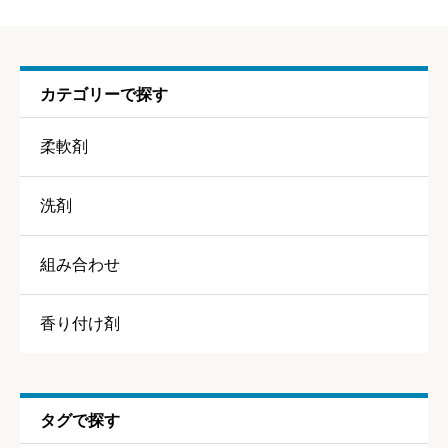
【組み合わせ】アロマリッチ ナチュラルブーケアロマ ×
レノア アロマジュエル アンティークローズ
カテゴリーで探す
ニックネーム
任意
柔軟剤
洗剤
組み合わせ
香り
必須
香り付け剤





星の数をお選びください
持続力
必須
タグで探す