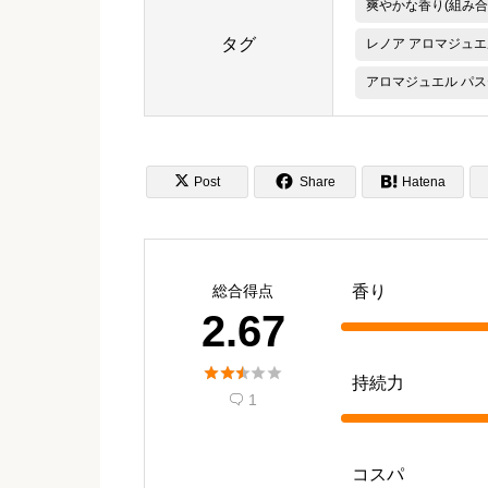
爽やかな香り(組み合
タグ
レノア アロマジュエ
アロマジュエル パス


Post
Share

Hatena
総合得点
香り
2.67





持続力
1

コスパ