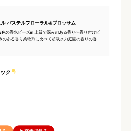
エル パステルフローラル&ブロッサム
2色の香水ビーズin 上質で深みのある香りへ香り付けビ
みのある香り柔軟剤に比べて超吸水力庭園の香りの香水
ロッサムの繊細で自然な香りにシトラスの爽やかさが重
へ 参照：レノア...
ェック