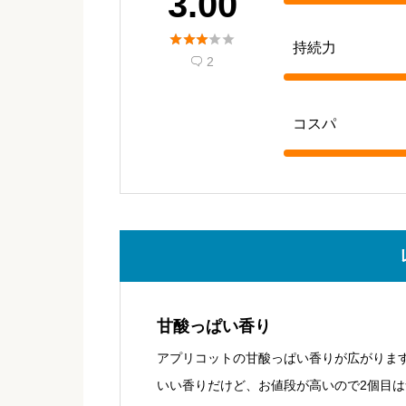
3.00





持続力
2

コスパ
甘酸っぱい香り
アプリコットの甘酸っぱい香りが広がりま
いい香りだけど、お値段が高いので2個目