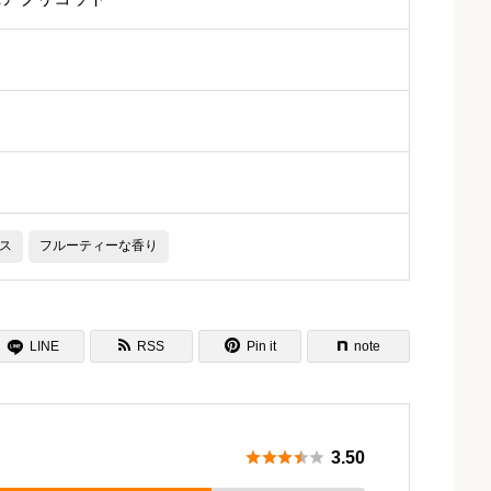
ス
フルーティーな香り

LINE
RSS
Pin it
note






3.50