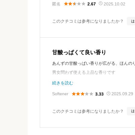





匿名
2025.10.02
2.67
このクチコミは参考になりましたか？
は
甘酸っぱくて良い香り
あんずの甘酸っぱい香りが広がる、ほんの
男女問わず使える上品な香りです
ただ、あまりにも値段が高すぎる！
続きを読む





Softener
2025.09.29
3.33
このクチコミは参考になりましたか？
は