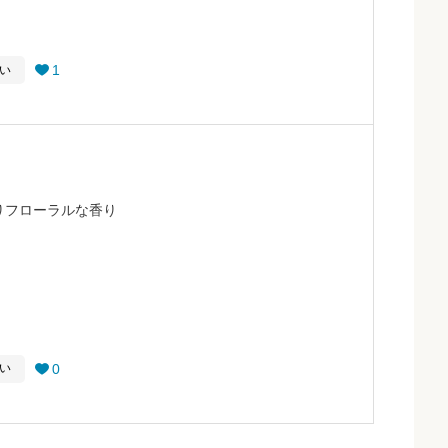
1
い

りフローラルな香り
0
い
