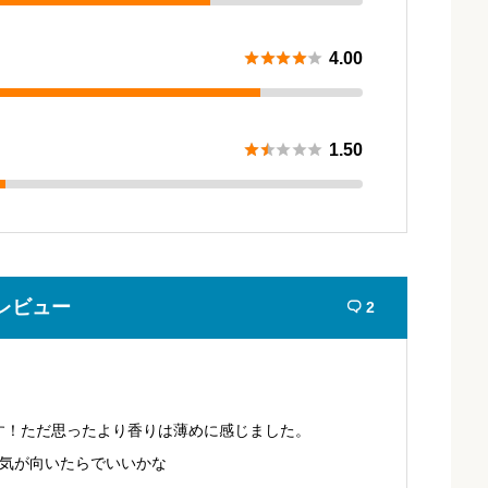





4.00





1.50
レビュー
2

す！ただ思ったより香りは薄めに感じました。
は気が向いたらでいいかな