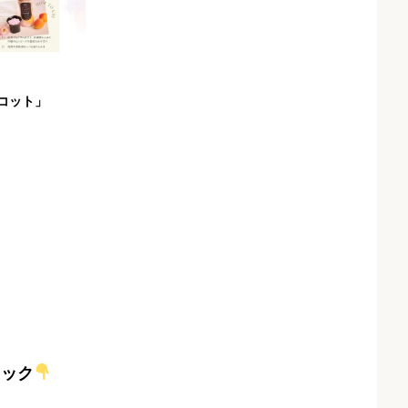
コット」
ェック