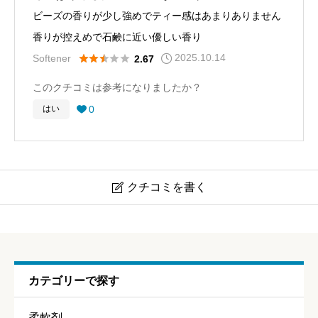
ビーズの香りが少し強めでティー感はあまりありません
香りが控えめで石鹸に近い優しい香り
2025.10.14





Softener
2.67
このクチコミは参考になりましたか？
0
はい

クチコミを書く

【組み合わせ】ランドリン グリーンティー × アロマジュ
エル ホワイトフローラル＆サボン
カテゴリーで探す
ニックネーム
任意
柔軟剤