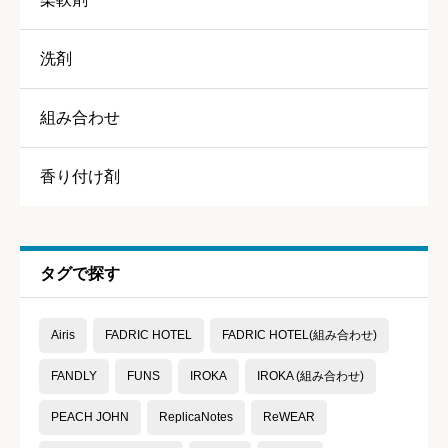
洗剤
組み合わせ
香り
必須
香り付け剤





星の数をお選びください
持続力
必須
タグで探す





星の数をお選びください
Airis
FADRIC HOTEL
FADRIC HOTEL(組み合わせ)
FANDLY
FUNS
IROKA
IROKA (組み合わせ)
コスパ
必須
PEACH JOHN
ReplicaNotes
ReWEAR





星の数をお選びください