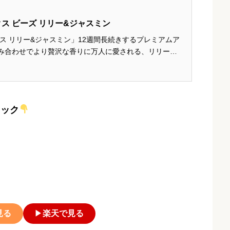
ス ビーズ リリー&ジャスミン
ス リリー&ジャスミン」12週間長続きするプレミアムア
み合わせでより贅沢な香りに万人に愛される、リリーと
美な香りTOP：アップル、レモン、グリーンリーフ
ン、ローズLAST：...
ェック
見る
▶
楽天で見る