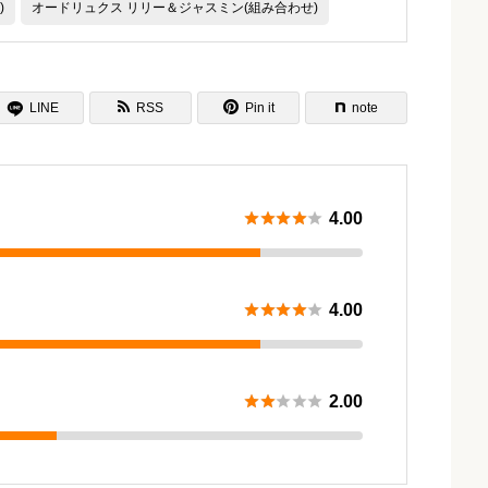
)
オードリュクス リリー＆ジャスミン(組み合わせ)

LINE
RSS
Pin it
note






4.00





4.00





2.00