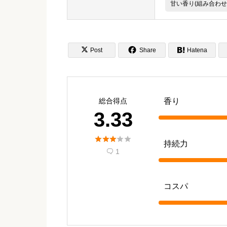
甘い香り(組み合わせ


Post
Share

Hatena
総合得点
香り
3.33





持続力
1

コスパ