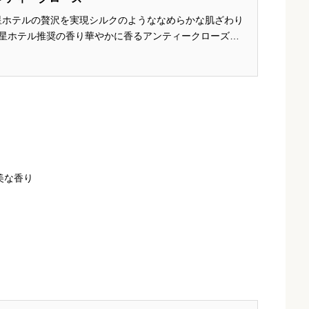
星ホテルの贅沢を実現シルクのようななめらかな肌ざわり
つ星ホテル推奨の香り華やかに香るアンティークローズロ
の女性らしく甘い香りで、幸せな気分に満たされます。5
スの香り 参照...
美な香り