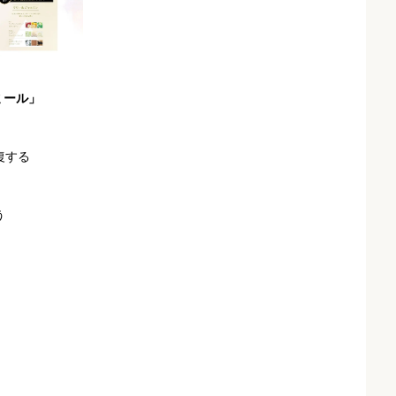
ミール」
復する
う