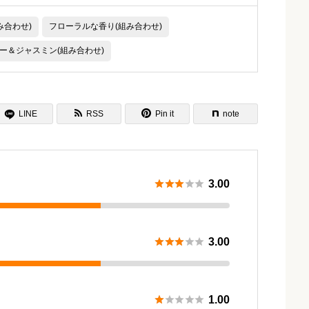
み合わせ)
フローラルな香り(組み合わせ)
ー＆ジャスミン(組み合わせ)

LINE
RSS
Pin it
note






3.00





3.00





1.00