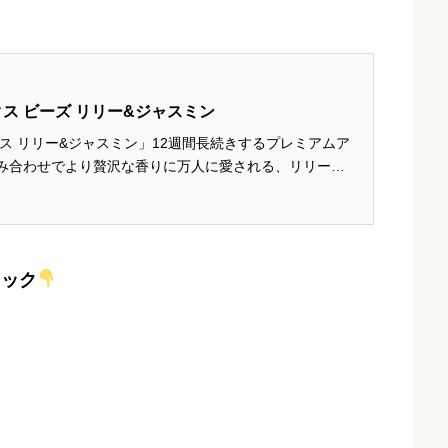
ス ビーズ リリー&ジャスミン
ス リリー&ジャスミン」12週間長続きするプレミアムア
み合わせでより贅沢な香りに万人に愛される、リリーと
美な香りTOP：アップル、レモン、グリーンリーフ
ン、ローズLAST：...
ェック