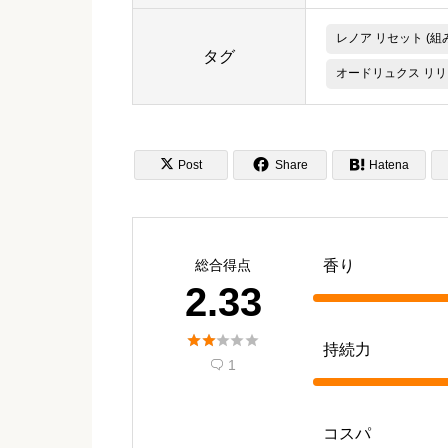
レノア リセット (組
タグ
オードリュクス リリ


Post
Share

Hatena
総合得点
香り
2.33





持続力
1

コスパ