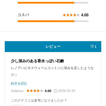
コスパ





4.00
レビュー
1

少し深みのある香水っぽい石鹸
レノアハピネスウォームコットンに深みを足したような
香り
少しフローラル感があって芳香剤に近い
続きを読む
肌触りは滑らか
2026.02.24





Softener
4.00
程よく、コスパ良し
このクチコミは参考になりましたか？