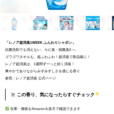
「レノア超消臭1WEEK ふんわりシャボン」
抗菌洗剤でも消えない、カビ臭・雑菌臭0 へ
ゴワゴワタオルも、超ふわふわ！超消臭で新品級に！
レノア超消臭は、1週間ずーっと続く消臭！
爽やかでありながらみずみずしさを感じる香り
参照：レノア超消臭 公式ページ
この香り、気になったらすぐチェック
在庫・価格をAmazon＆楽天で確認できます