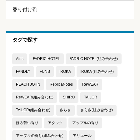





星の数をお選びください
香り付け剤
持続力
必須
タグで探す





星の数をお選びください
Airis
FADRIC HOTEL
FADRIC HOTEL(組み合わせ)
コスパ
必須
FANDLY
FUNS
IROKA
IROKA (組み合わせ)





PEACH JOHN
ReplicaNotes
ReWEAR
星の数をお選びください
ReWEAR(組み合わせ)
SHIRO
TAILOR
TAILOR(組み合わせ)
さらさ
さらさ(組み合わせ)
クチコミのタイトル
必須
ほろ苦い香り
アタック
アップルの香り
アップルの香り(組み合わせ)
アリエール