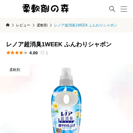

レビュー
柔軟剤
レノア超消臭1WEEK ふんわりシャボン
レノア超消臭1WEEK ふんわりシャボン





4.00
1

柔軟剤