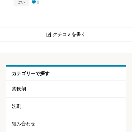
0
はい

クチコミを書く

レノア超消臭1WEEK ふんわりシャボン
ニックネーム
任意
カテゴリーで探す
柔軟剤
洗剤
香り
必須
組み合わせ