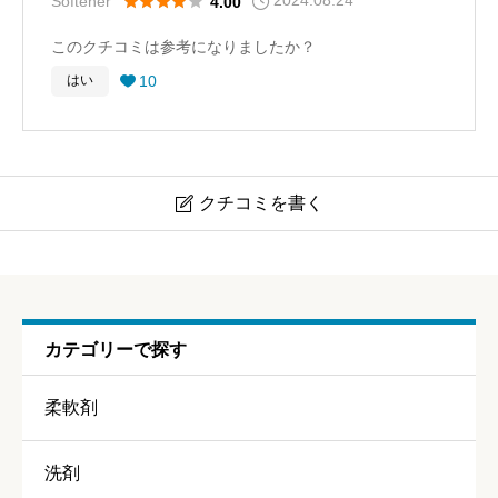
2024.08.24





Softener
4.00
このクチコミは参考になりましたか？
10
はい

クチコミを書く

ハミングフレア サボン デ サボン
ニックネーム
任意
カテゴリーで探す
柔軟剤
洗剤