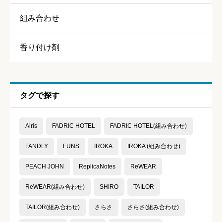
香り
必須
組み合わせ





星の数をお選びください
香り付け剤
持続力
必須
タグで探す





星の数をお選びください
Airis
FADRIC HOTEL
FADRIC HOTEL(組み合わせ)
コスパ
必須
FANDLY
FUNS
IROKA
IROKA (組み合わせ)





PEACH JOHN
ReplicaNotes
ReWEAR
星の数をお選びください
ReWEAR(組み合わせ)
SHIRO
TAILOR
TAILOR(組み合わせ)
さらさ
さらさ(組み合わせ)