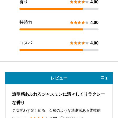
香り





4.00
持続力





4.00
コスパ





4.00
レビュー
1

透明感あふれるジャスミンに清々しくリラクシー
な香り
男女問わず楽しめる、石鹸のような清潔感ある柔軟剤