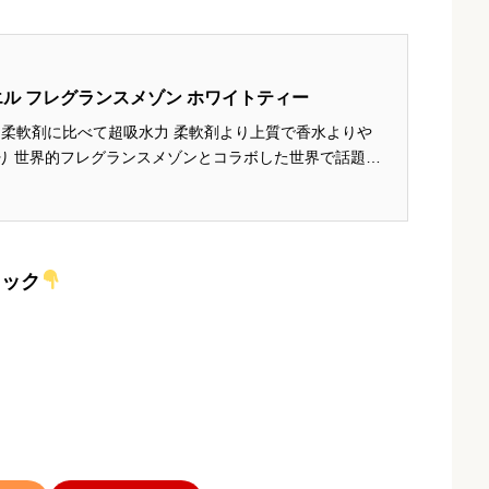
エル フレグランスメゾン ホワイトティー
 柔軟剤に比べて超吸水力 柔軟剤より上質で香水よりや
り 世界的フレグランスメゾンとコラボした世界で話題の
あるホワイトティーに清楚なスズランを重ね、贅沢な癒
ノア アロマジ...
ェック