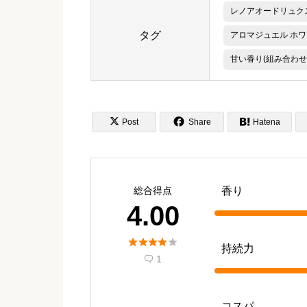
レノアオードリュクス
タグ
アロマジュエル ホワ
甘い香り(組み合わせ


Post
Share

Hatena
総合得点
香り
4.00





持続力
1

コスパ