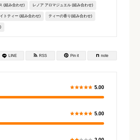
 (組み合わせ)
レノア アロマジュエル (組み合わせ)
イトティー (組み合わせ)
ティーの香り(組み合わせ)
)

LINE
RSS
Pin it
note






5.00





5.00





2.00