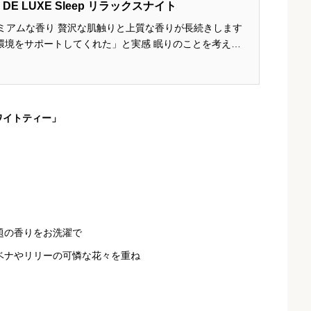
 DE LUXE Sleep リラックスナイト
ミアムな香り 贅沢な肌触りと上質な香りが長続きします
眠環境をサポートしてくれた」と実感 眠りのことを考えた
ーズ・カモミール・スイートオレンジを組み合わせた甘く
め 参...
ワイトティー」
題の香りをお洗濯で
ベナやリリーの可憐な花々を重ね