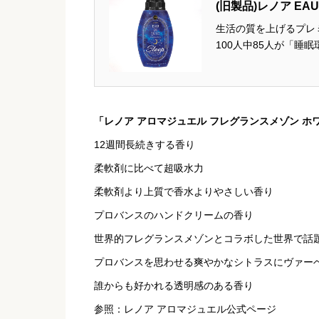
(旧製品)レノア EAU
生活の質を上げるプレ
100人中85人が「睡
柔軟剤 ジャスミンロ
上質な香り 寝具におすす
「レノア アロマジュエル フレグランスメゾン ホ
12週間長続きする香り
柔軟剤に比べて超吸水力
柔軟剤より上質で香水よりやさしい香り
プロバンスのハンドクリームの香り
世界的フレグランスメゾンとコラボした世界で話
プロバンスを思わせる爽やかなシトラスにヴァー
誰からも好かれる透明感のある香り
参照：レノア アロマジュエル公式ページ