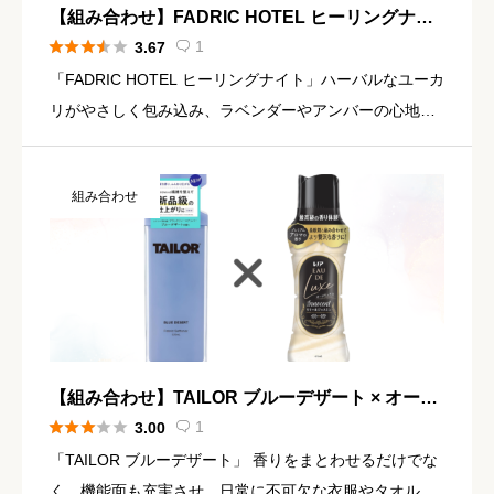
【組み合わせ】FADRIC HOTEL ヒーリングナイ
ト × オードリュクス リリー&ジャスミン





1
3.67

「FADRIC HOTEL ヒーリングナイト」ハーバルなユーカ
リがやさしく包み込み、ラベンダーやアンバーの心地よ
い余韻。くつろぎのひととき、ヒーリングナイトの香り
青から蒼へ変わる空。ハーバルでみたされる香り。くつ
組み合わせ
ろぎのひ […]
【組み合わせ】TAILOR ブルーデザート × オード
リュクス リリー&ジャスミン





1
3.00

「TAILOR ブルーデザート」 香りをまとわせるだけでな
く、機能面も充実させ、日常に不可欠な衣服やタオルを