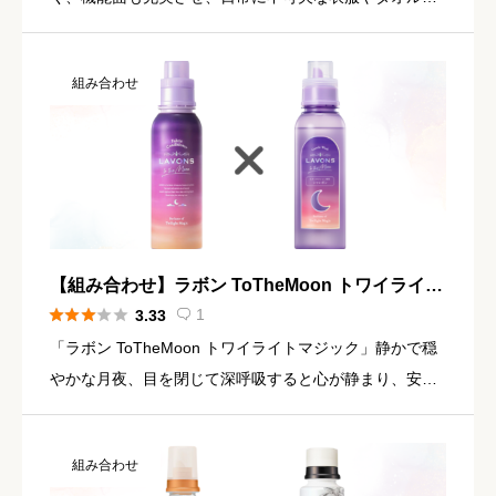
大切に洗い、シワやヨレを防止し、繊維を整えて肌触り
なめらかに仕立ててくれます。思わず深呼吸したくなる
組み合わせ
ような、エア […]
【組み合わせ】ラボン ToTheMoon トワイライト
マジック × シャレボン トワイライトマジック





1
3.33

「ラボン ToTheMoon トワイライトマジック」静かで穏
やかな月夜、目を閉じて深呼吸すると心が静まり、安ら
いで行く目を閉じて夜のリラックスタイムクリアなアン
バーとやさしいシトラスの新感覚アロマ、トワイライト
組み合わせ
マジックの […]