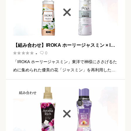
【組み合わせ】IROKA ホーリージャスミン × IRO
KA ベースアップクレンズ





0
-

「IROKA ホーリージャスミン」東洋で神様にささげるた
めに集められた優美の花「ジャスミン」を再利用した清
らかな香り東洋の祈りの花から生まれた上質な香り上品
に広がるジャスミンにすっきりとしたユーカリが調和し
組み合わせ
た清らかで洗練 […]