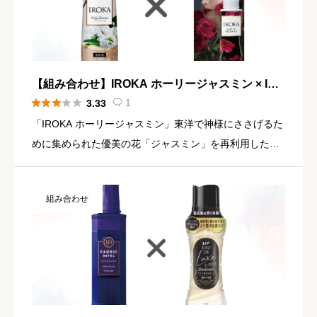
【組み合わせ】IROKA ホーリージャスミン × IRO
KA センシュアル・アンバー





1
3.33

「IROKA ホーリージャスミン」東洋で神様にささげるた
めに集められた優美の花「ジャスミン」を再利用した清
らかな香り東洋の祈りの花から生まれた上質な香り上品
に広がるジャスミンにすっきりとしたユーカリが調和し
組み合わせ
た清らかで洗練 […]