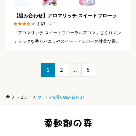
【組み合わせ】アロマリッチ スイートフローラル
アロマ × レノア アロマジュエル ホワイトムスク





1
3.67

「アロマリッチ スイートフローラルアロマ」甘くロマン
ティックな香りバニラやスイートアンバーの甘美な香り
に、月下香やミュゲの魅惑的なフローラルを加えた、甘
くロマンティックな香り参照：アロマリッチ 公式ページ
「レノア アロ […]
1
2
…
5
レビュー
ウッディな香り(組み合わせ)