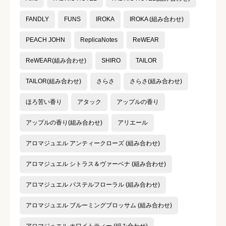
FANDLY
FUNS
IROKA
IROKA (組み合わせ)
コスパ
必須
PEACH JOHN
ReplicaNotes
ReWEAR





星の数をお選びください
ReWEAR(組み合わせ)
SHIRO
TAILOR
TAILOR(組み合わせ)
さらさ
さらさ(組み合わせ)
ほろ苦い香り
アタック
アップルの香り
クチコミのタイトル
必須
アップルの香り(組み合わせ)
アリエール
アロマジュエル アンティークローズ (組み合わせ)
アロマジュエル シトラス＆ヴァーベナ (組み合わせ)
クチコミ内容
必須
アロマジュエル パステルフローラル (組み合わせ)
アロマジュエル ブルーミングブロッサム (組み合わせ)
アロマジュエル ホワイトティー (組み合わせ)