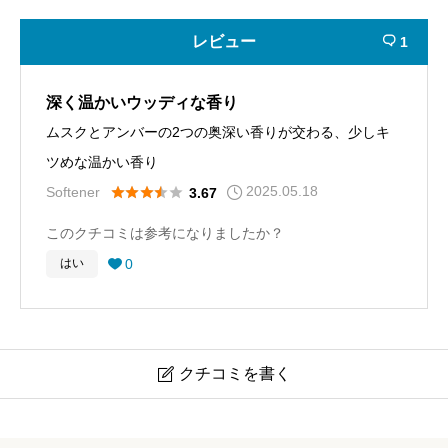
レビュー
1

深く温かいウッディな香り
ムスクとアンバーの2つの奥深い香りが交わる、少しキ
ツめな温かい香り
2025.05.18





Softener
3.67
このクチコミは参考になりましたか？
0
はい

クチコミを書く

【組み合わせ】アロマリッチ スイートフローラルアロマ
× レノア アロマジュエル ホワイトムスク