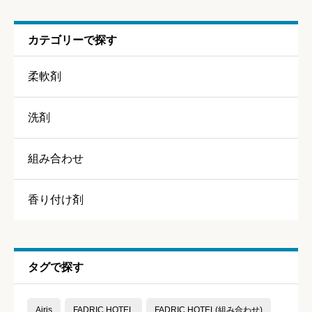
カテゴリーで探す
ニックネーム
任意
柔軟剤
洗剤
組み合わせ
香り
必須
香り付け剤





星の数をお選びください
持続力
必須
タグで探す





星の数をお選びください
Airis
FADRIC HOTEL
FADRIC HOTEL(組み合わせ)