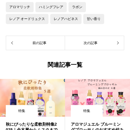
アロマリッチ
ハミングフレア
ラボン
レノア オードリュクス
レノアハピネス
甘い香り
前の記事
次の記事
関連記事一覧
特集
特集
秋にぴったりな柔軟剤特集2
アロマジュエル ブルーミン
025｜金木犀からムスクまで
グブロッサムのおすすめ組み