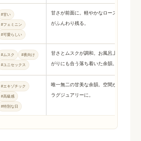
甘さが前面に。軽やかなローズ
★★
#甘い
がふんわり残る。
#フェミニン
#可愛らしい
甘さとムスクが調和。お風呂上
★★
#ムスク
#夜向け
がりにも合う落ち着いた余韻。
#ユニセックス
唯一無二の甘美な余韻。空間が
★★
#エキゾチック
ラグジュアリーに。
#高級感
#特別な日