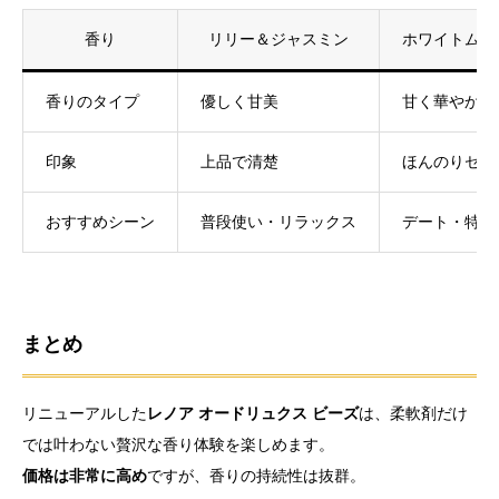
香り
リリー＆ジャスミン
ホワイトムス
香りのタイプ
優しく甘美
甘く華やかで
印象
上品で清楚
ほんのりセク
おすすめシーン
普段使い・リラックス
デート・特別
まとめ
リニューアルした
レノア オードリュクス ビーズ
は、柔軟剤だけ
では叶わない贅沢な香り体験を楽しめます。
価格は非常に高め
ですが、香りの持続性は抜群。