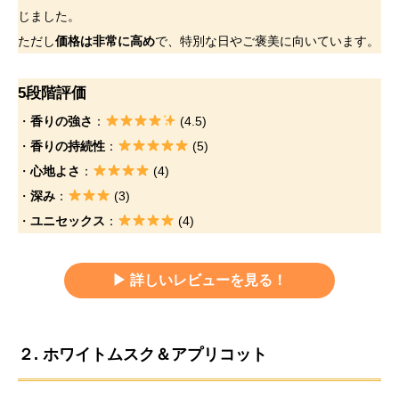
じました。
ただし
価格は非常に高め
で、特別な日やご褒美に向いています。
5段階評価
・
香りの強さ
：
(4.5)
・
香りの持続性
：
(5)
・
心地よさ
：
(4)
・
深み
：
(3)
・
ユニセックス
：
(4)
▶︎ 詳しいレビューを見る！
２. ホワイトムスク＆アプリコット