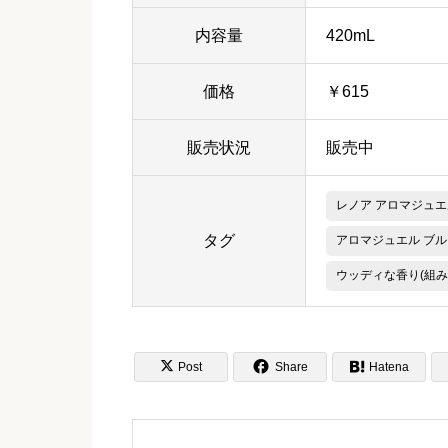
内容量
420mL
価格
￥615
販売状況
販売中
レノア アロマジュエ
タグ
アロマジュエル ブル
ウッディな香り(組み


Post
Share

Hatena