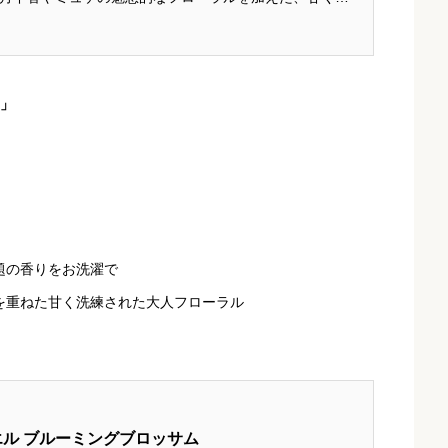
参照：アロマリッチ公式ページ
この香り、気になった
ム」
題の香りをお洗濯で
を重ねた甘く洗練された大人フローラル
エル ブルーミングブロッサム