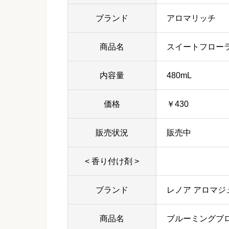
ブランド
アロマリッチ
商品名
スイートフロー
内容量
480mL
価格
￥430
販売状況
販売中
< 香り付け剤 >
ブランド
レノア アロマジ
商品名
ブルーミングブ