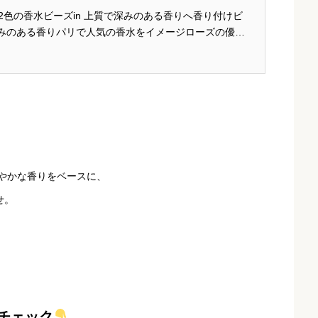
2色の香水ビーズin 上質で深みのある香りへ香り付けビ
みのある香りパリで人気の香水をイメージローズの優美
スクの繊細さを重ねた甘く洗練された大人フローラル 参
ル 公式ページ...
やかな香りをベースに、
せ。
チェック